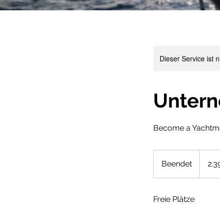
Dieser Service ist 
Untern
Become a Yachtmas
2.390
Euro
Beendet
B
2.3
e
e
Freie Plätze
n
d