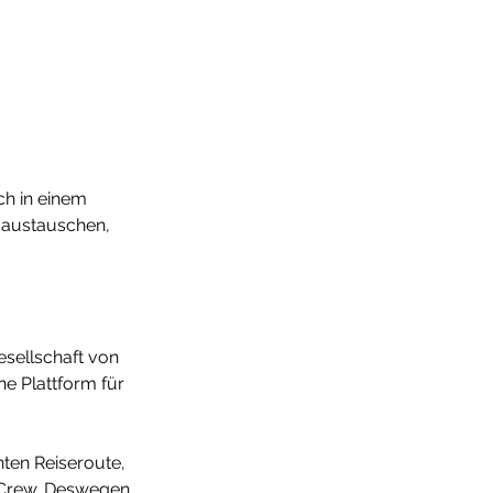
ch in einem
e austauschen,
esellschaft von
ne Plattform für
nten Reiseroute,
r Crew. Deswegen