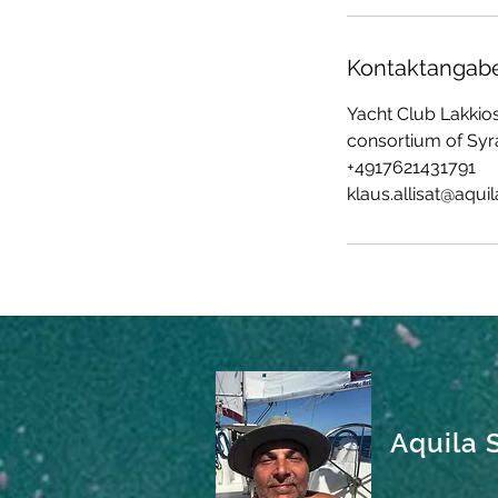
Kontaktangab
Yacht Club Lakkios
consortium of Syra
+4917621431791
klaus.allisat@aquil
Aquila S