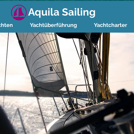
Aquila Sailing
chten
Yachtüberführung
Yachtcharter