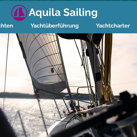
Aquila Sailing
chten
Yachtüberführung
Yachtcharter