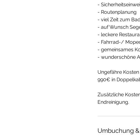
- Sicherheitseinw
- Routenplanung
- viel Zeit zum B
- auf Wunsch Sege
- leckere Restaur
- Fahrrad-/ Moped
- gemeinsames K
- wunderschöne 
Ungefähre Kosten 
990€ in Doppelkab
Zusätzliche Koste
Umbuchung &