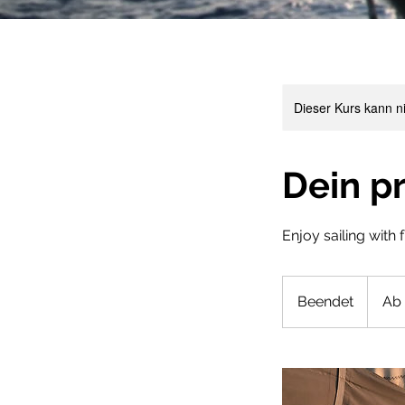
Dieser Kurs kann n
Dein pr
Enjoy sailing with 
Ab
990
Beendet
B
Ab
Euro
e
e
n
d